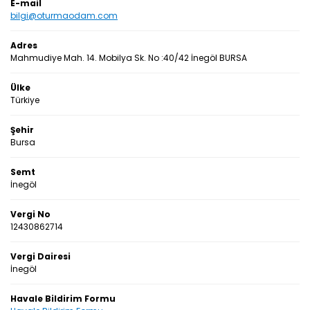
E-mail
bilgi@oturmaodam.com
Adres
Mahmudiye Mah. 14. Mobilya Sk. No :40/42 İnegöl BURSA
Ülke
Türkiye
Şehir
Bursa
Semt
İnegöl
Vergi No
12430862714
Vergi Dairesi
İnegöl
Havale Bildirim Formu