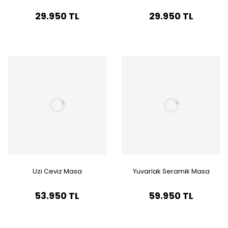
29.950 TL
29.950 TL
Uzi Ceviz Masa
Yuvarlak Seramik Masa
53.950 TL
59.950 TL