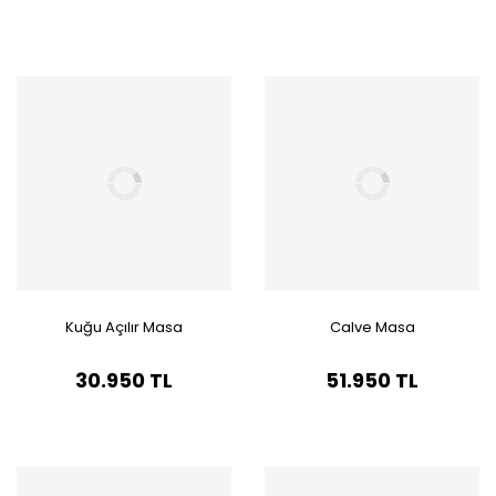
Kuğu Açılır Masa
Calve Masa
30.950 TL
51.950 TL