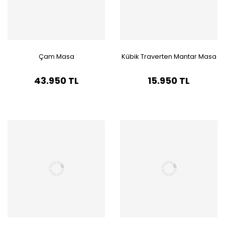
Çam Masa
Kübik Traverten Mantar Masa
43.950 TL
15.950 TL