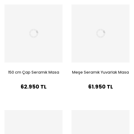
150 cm Çap Seramik Masa
Meşe Seramik Yuvarlak Masa
62.950 TL
61.950 TL