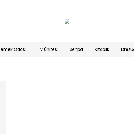
Yemek Odası
Tv Ünitesi
Sehpa
Kitaplık
Dresu