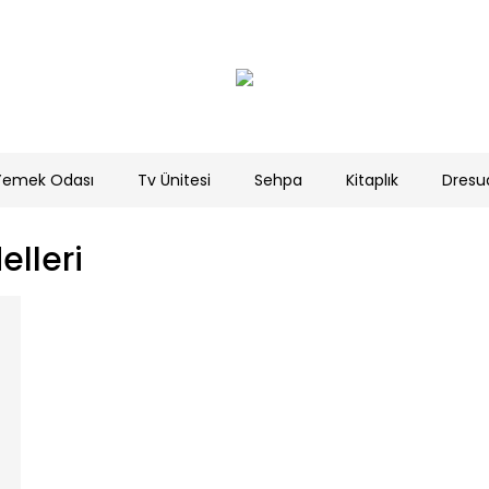
Yemek Odası
Tv Ünitesi
Sehpa
Kitaplık
Dresu
lleri