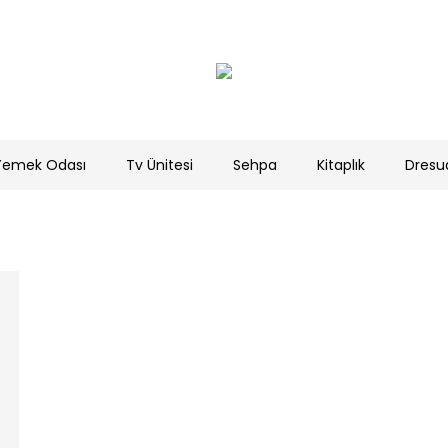
Yemek Odası
Tv Ünitesi
Sehpa
Kitaplık
Dresu