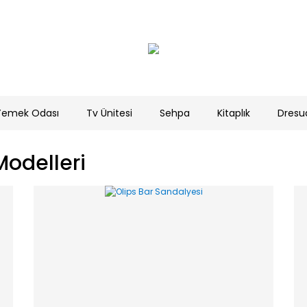
Yemek Odası
Tv Ünitesi
Sehpa
Kitaplık
Dresu
odelleri