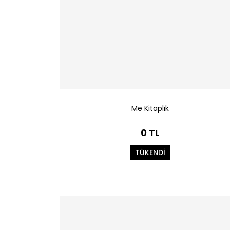
Me Kitaplık
0 TL
TÜKENDİ