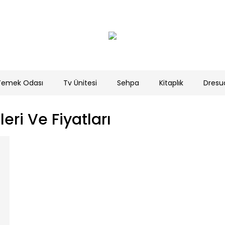
Yemek Odası
Tv Ünitesi
Sehpa
Kitaplık
Dresu
eri Ve Fiyatları