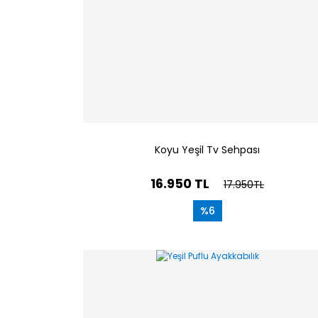
Koyu Yeşil Tv Sehpası
16.950 TL
17.950TL
%6