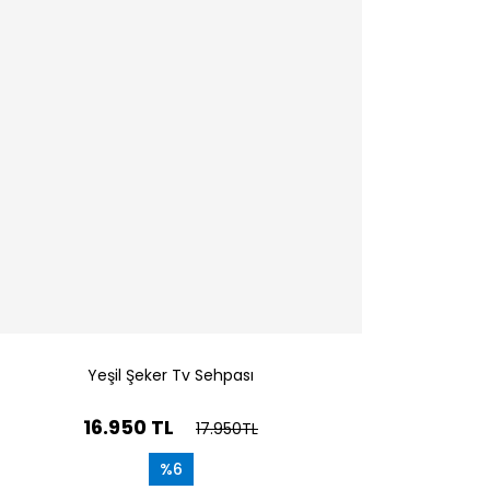
Yeşil Şeker Tv Sehpası
16.950 TL
17.950TL
%6