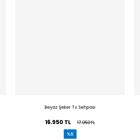
Beyaz Şeker Tv Sehpası
16.950 TL
17.950TL
%6