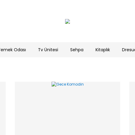
Yemek Odası
Tv Ünitesi
Sehpa
Kitaplık
Dresu