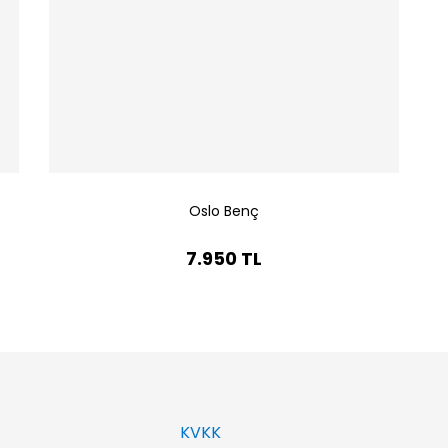
Oslo Benç
7.950 TL
KVKK