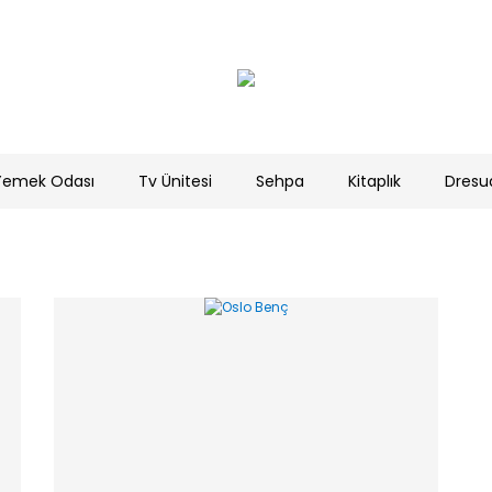
Yemek Odası
Tv Ünitesi
Sehpa
Kitaplık
Dresu