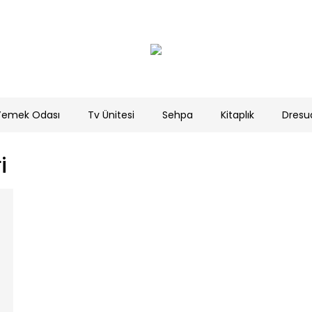
Yemek Odası
Tv Ünitesi
Sehpa
Kitaplık
Dresu
i