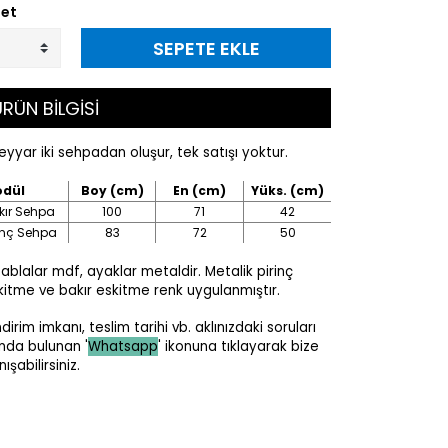
et
SEPETE EKLE
RÜN BİLGİSİ
eyyar iki sehpadan oluşur, tek satışı yoktur.
dül
Boy (cm)
En (cm)
Yüks. (cm)
kır Sehpa
100
71
42
rinç Sehpa
83
72
50
ablalar mdf, ayaklar metaldir. Metalik pirinç
kitme ve bakır eskitme renk uygulanmıştır.
dirim imkanı, teslim tarihi vb. aklınızdaki soruları
nda bulunan '
Whatsapp
' ikonuna tıklayarak bize
ışabilirsiniz.