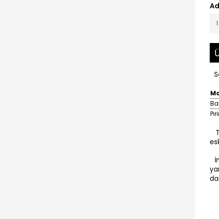
Ad
Ü
S
Mo
Ba
Pi
T
es
İn
ya
dan