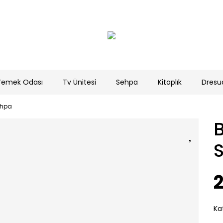
Yemek Odası
Tv Ünitesi
Sehpa
Kitaplık
Dresu
Sehpa
B
2
Ka