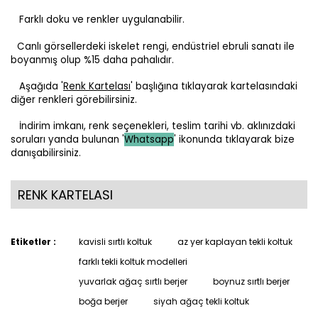
Farklı doku ve renkler uygulanabilir.
Canlı görsellerdeki iskelet rengi, endüstriel ebruli sanatı ile
boyanmış olup %15 daha pahalıdır.
Aşağıda '
Renk Kartelası
' başlığına tıklayarak kartelasındaki
diğer renkleri görebilirsiniz.
İndirim imkanı, renk seçenekleri, teslim tarihi vb. aklınızdaki
soruları yanda bulunan '
Whatsapp
' ikonunda tıklayarak bize
danışabilirsiniz.
RENK KARTELASI
Etiketler :
kavisli sırtlı koltuk
az yer kaplayan tekli koltuk
farklı tekli koltuk modelleri
yuvarlak ağaç sırtlı berjer
boynuz sırtlı berjer
boğa berjer
siyah ağaç tekli koltuk