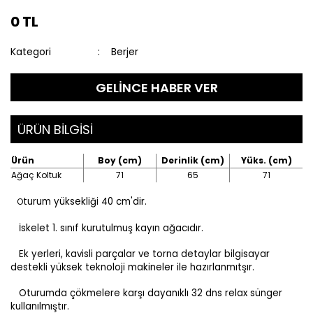
0 TL
Kategori
Berjer
GELİNCE HABER VER
ÜRÜN BİLGİSİ
Ürün
Boy (cm)
Derinlik (cm)
Yüks. (cm)
Ağaç Koltuk
71
65
71
turum yüksekliği 40 cm'dir.
O
İskelet 1. sınıf kurutulmuş kayın ağacıdır.
Ek yerleri, kavisli parçalar ve torna detaylar bilgisayar
destekli yüksek teknoloji makineler ile hazırlanmıtşır.
Oturumda çökmelere karşı dayanıklı 32 dns relax sünger
kullanılmıştır.