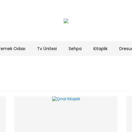
Yemek Odası
Tv Ünitesi
Sehpa
Kitaplık
Dresu