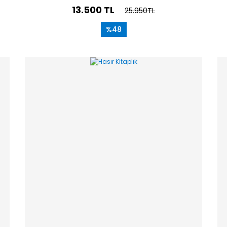
13.500 TL
25.950TL
%48