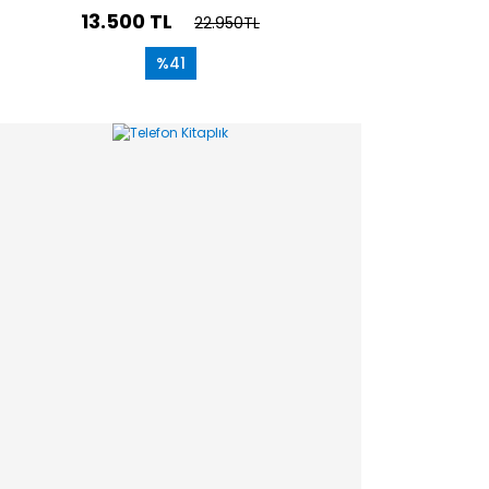
13.500 TL
22.950TL
%41