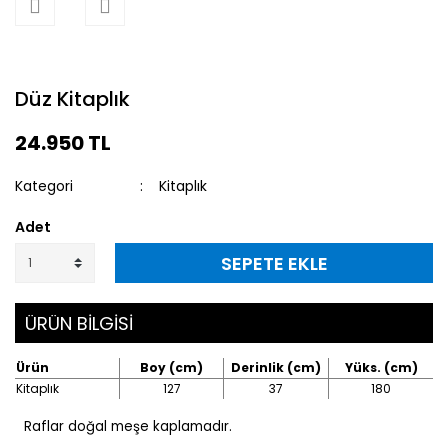
Düz Kitaplık
24.950 TL
Kategori
Kitaplık
Adet
SEPETE EKLE
ÜRÜN BİLGİSİ
Ürün
Boy (cm)
Derinlik (cm)
Yüks. (cm)
Kitaplık
127
37
180
Raflar doğal meşe kaplamadır.