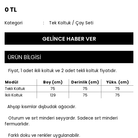
0 TL
Kategori
Tek Koltuk / Çay Seti
GELİNCE HABER VER
ÜRÜN BİLGİSİ
Fiyat, 1 adet ikili koltuk ve 2 adet tekli koltuk fiyatıdır.
Modül
Boy (cm)
Derinlik (cm)
Yüks. (cm)
Tekli Koltuk
75
75
75
İkili Koltuk
129
75
75
Ahşap kısımlar dışbudak ağacıdır.
Oturum ve sırt minderi seyyardır. Sadece sırt minderi
fermuarlıdır.
Farklı doku ve renkler uygulanabilir.