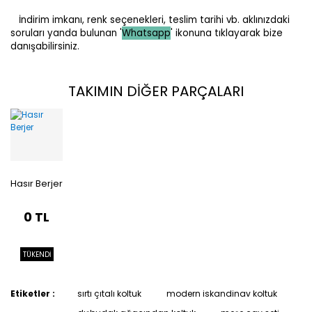
İndirim imkanı, renk seçenekleri, teslim tarihi vb. aklınızdaki
soruları yanda bulunan '
Whatsapp
' ikonuna tıklayarak bize
danışabilirsiniz.
TAKIMIN DİĞER PARÇALARI
Hasır Berjer
0 TL
TÜKENDİ
Etiketler :
sırtı çıtalı koltuk
modern iskandinav koltuk