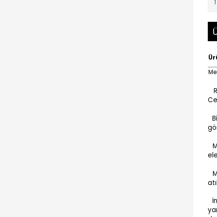
Ü
Ür
Meş
Ra
Ce
B
gö
M
el
M
atı
İ
ya