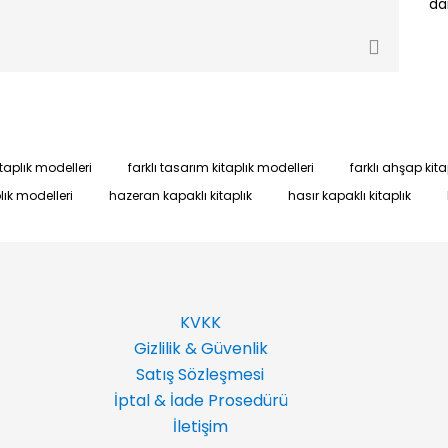
dan
kitaplık modelleri
farklı tasarım kitaplık modelleri
farklı ahşap kita
lık modelleri
hazeran kapaklı kitaplık
hasır kapaklı kitaplık
KVKK
Gizlilik & Güvenlik
Satış Sözleşmesi
İptal & İade Prosedürü
İletişim