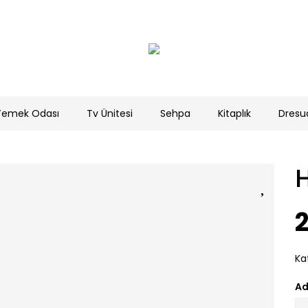
Yemek Odası
Tv Ünitesi
Sehpa
Kitaplık
Dresu
H
2
Ka
Ad