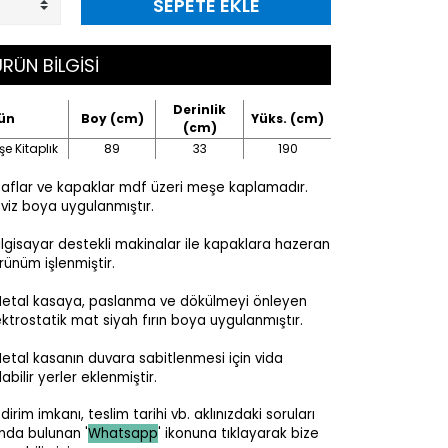
SEPETE EKLE
RÜN BİLGİSİ
Derinlik
ün
Boy (cm)
Yüks. (cm)
(cm)
e Kitaplık
89
33
190
flar ve kapaklar mdf üzeri meşe kaplamadır.
viz boya uygulanmıştır.
ilgisayar destekli makinalar ile kapaklara hazeran
rünüm işlenmiştir.
etal kasaya, paslanma ve dökülmeyi önleyen
ektrostatik mat siyah fırın boya uygulanmıştır.
etal kasanın duvara sabitlenmesi için vida
labilir yerler eklenmiştir.
ndirim imkanı, teslim tarihi vb. a
klınızdaki soruları
nda bulunan '
Whatsapp
' ikonuna tıklayarak bize