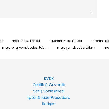
eri
masif meşe konsol
hazeranlı meşe konsol
hazeranlı ko
meşe rengi yemek odası takımı
meşe yemek odası takımı
me
KVKK
Gizlilik & Güvenlik
Satış Sözleşmesi
İptal & İade Prosedürü
İletişim