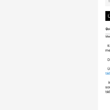
Ü
Ür
Me
K
me
D
Ü
tık
İ
so
tık