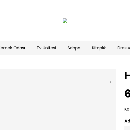
Yemek Odası
Tv Ünitesi
Sehpa
Kitaplık
Dresu
6
Ka
Ad