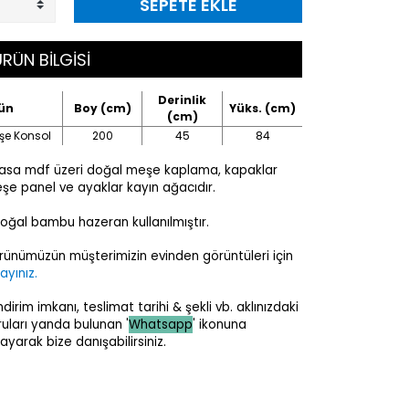
SEPETE EKLE
RÜN BİLGİSİ
Derinlik
ün
Boy (cm)
Yüks. (cm)
(cm)
şe Konsol
200
45
84
asa mdf üzeri doğal meşe kaplama, kapaklar
şe panel ve ayaklar kayın ağacıdır.
oğal bambu hazeran kullanılmıştır.
rünümüzün müşterimizin evinden görüntüleri için
layınız.
ndirim imkanı, teslimat tarihi & şekli vb. aklınızdaki
ruları yanda bulunan '
Whatsapp
' ikonuna
layarak bize danışabilirsiniz.