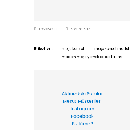
Tavsiye Et
Yorum Yaz
Etiketler :
meşe konsol
meşe konsol modell
modern meşe yemek odası takımı
Aklınızdaki Sorular
Mesut Müşteriler
Instagram
Facebook
Biz Kimiz?