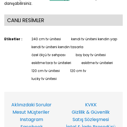
danışabilirsiniz.
CANLI RESİMLER
Etiketler :
240 cm tv ünitesi
kendi tv üniteni kendin yap
kendi tv üniteni kendin tasarla
özel ölçü tv sehpası
boy boy tv ünitesi
eskitme tarzı tv üniteleri
eskitme tv üniteleri
120 cm tv ünitesi
120 cm tv
lucky tv ünitesi
Aklınızdaki Sorular
KVKK
Mesut Müşteriler
Gizlilik & Güvenlik
Instagram
Satış Sözleşmesi
Facebook
İptal & İade Prosedürü