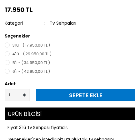
17.950 TL
Kategori
Tv Sehpaları
Seçenekler
3'lü - ( 17.950,00 TL )
4'lü - ( 29.950,00 TL )
5'li - ( 34.950,00 TL )
6'lı - ( 42.950,00 TL )
Adet
SEPETE EKLE
ÜRÜN BİLGİSİ
Fiyat 3'lü Tv Sehpası fiyatıdır.
Seçenekler
'den istediğiniz uzunluktaki tv sehpasını