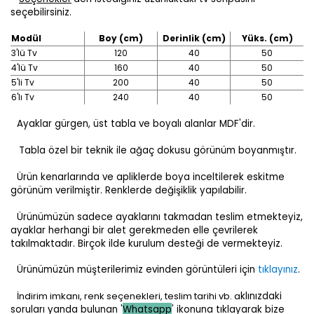
seçebilirsiniz.
Modül
Boy (cm)
Derinlik (cm)
Yüks. (cm)
3'lü Tv
120
40
50
4'lü Tv
160
40
50
5'li Tv
200
40
50
6'lı Tv
240
40
50
Ayaklar gürgen, üst tabla ve boyalı alanlar MDF'dir.
Tabla özel bir teknik ile ağaç dokusu görünüm boyanmıştır.
Ürün kenarlarında ve apliklerde boya inceltilerek eskitme
görünüm verilmiştir. Renklerde değişiklik yapılabilir.
Ürünümüzün sadece ayaklarını takmadan teslim etmekteyiz,
ayaklar herhangi bir alet gerekmeden elle çevrilerek
takılmaktadır. Birçok ilde kurulum desteği de vermekteyiz.
Ürünümüzün müşterilerimiz evinden görüntüleri için
tıklayınız
.
İndirim imkanı, renk seçenekleri, teslim tarihi vb. a
klınızdaki
soruları yanda bulunan '
Whatsapp
' ikonuna tıklayarak bize