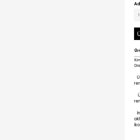
Ad
Ü
Ür
Kır
Dr
Ü
ren
Ür
ren
İ
ak
iko