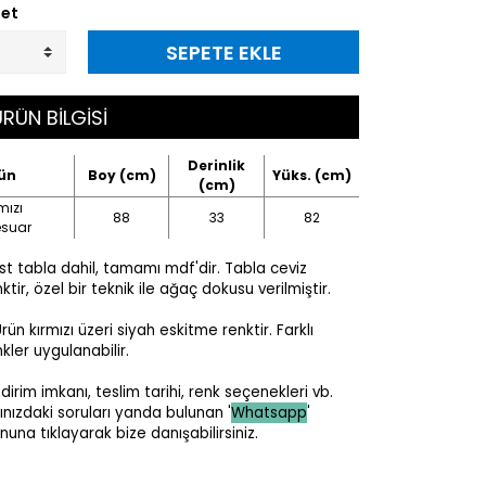
et
SEPETE EKLE
RÜN BİLGİSİ
Derinlik
ün
Boy (cm)
Yüks. (cm)
(cm)
mızı
88
33
82
esuar
st tabla dahil, tamamı mdf'dir. Tabla ceviz
ktir, özel bir teknik ile ağaç dokusu verilmiştir.
ün kırmızı üzeri siyah eskitme renktir. Farklı
kler uygulanabilir.
ndirim imkanı
, teslim tarihi, renk seçenekleri vb.
lınızdaki soruları yanda bulunan '
Whatsapp
'
nuna tıklayarak bize danışabilirsiniz.