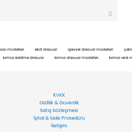
pası modelleri
ekot dresuar
işlevsel dresuar modelleri
çekm
kırmızı eskitme dresuar
kırmızı dresuar modelleri
kırmızı renk 
KVKK
Gizlilik & Güvenlik
Satış Sözleşmesi
İptal & İade Prosedürü
İletişim