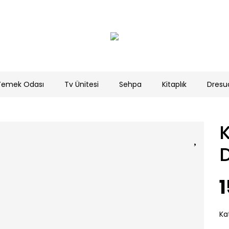
Yemek Odası
Tv Ünitesi
Sehpa
Kitaplık
Dresu
K
1
Ka