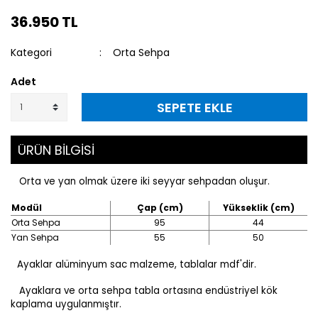
36.950 TL
Kategori
Orta Sehpa
Adet
SEPETE EKLE
ÜRÜN BİLGİSİ
Orta ve yan olmak üzere iki seyyar sehpadan oluşur.
Modül
Çap (cm)
Yükseklik (cm)
Orta Sehpa
95
44
Yan Sehpa
55
50
Ayaklar alüminyum sac malzeme, tablalar mdf'dir.
Ayaklara ve orta sehpa tabla ortasına endüstriyel kök
kaplama uygulanmıştır.