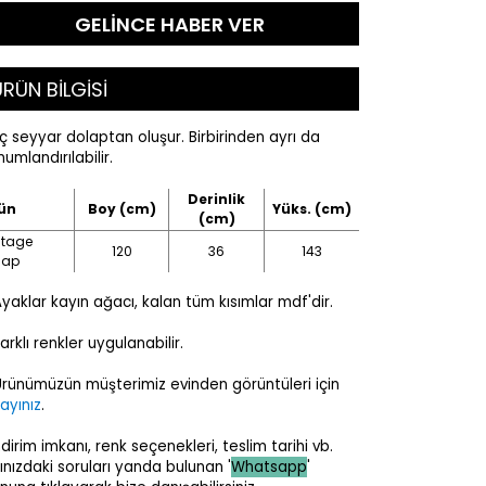
GELİNCE HABER VER
RÜN BİLGİSİ
ç seyyar dolaptan oluşur. Birbirinden ayrı da
umlandırılabilir.
Derinlik
ün
Boy (cm)
Yüks. (cm)
(cm)
ntage
120
36
143
lap
aklar kayın ağacı, kalan tüm kısımlar mdf'dir.
rklı renkler uygulanabilir.
ünümüzün müşterimiz evinden görüntüleri için
layınız
.
ndirim imkanı, renk seçenekleri, teslim tarihi vb.
lınızdaki soruları yanda bulunan '
Whatsapp
'