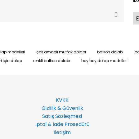
iko
E
lap modelleri
çok amaçlı mutfak dolabı
balkon dolabı
ba
ri için dolap
renkli balkon dolabı
boy boy dolap modelleri
KVKK
Gizlilik & Güvenlik
Satış Sözleşmesi
İptal & İade Prosedürü
İletişim