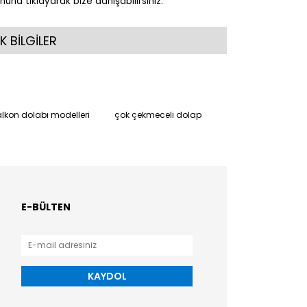
nuna tıklayarak bize danışabilirsiniz.
K BİLGİLER
lkon dolabı modelleri
çok çekmeceli dolap
E-BÜLTEN
KAYDOL