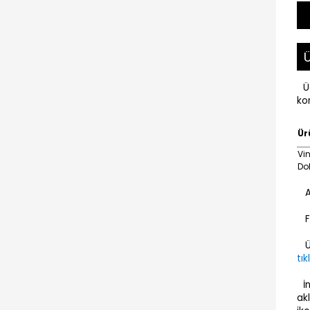
Ü
Ü
kon
Ür
Vi
Do
Ay
Fa
Ür
tık
İ
ak