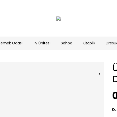
Yemek Odası
Tv Ünitesi
Sehpa
Kitaplık
Dresu
0
Ka