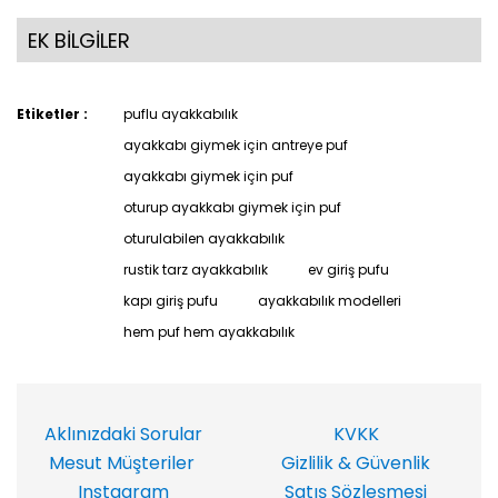
EK BİLGİLER
Etiketler :
puflu ayakkabılık
ayakkabı giymek için antreye puf
ayakkabı giymek için puf
oturup ayakkabı giymek için puf
oturulabilen ayakkabılık
rustik tarz ayakkabılık
ev giriş pufu
kapı giriş pufu
ayakkabılık modelleri
hem puf hem ayakkabılık
Aklınızdaki Sorular
KVKK
Mesut Müşteriler
Gizlilik & Güvenlik
Instagram
Satış Sözleşmesi