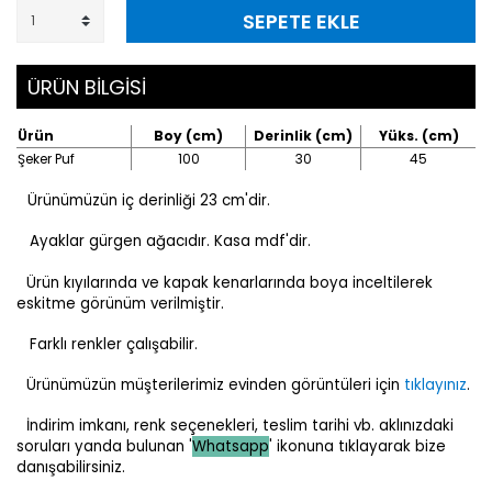
SEPETE EKLE
ÜRÜN BİLGİSİ
Ürün
Boy (cm)
Derinlik (cm)
Yüks. (cm)
Şeker Puf
100
30
45
Ürünümüzün iç derinliği 23 cm'dir.
Ayaklar gürgen ağacıdır. Kasa mdf'dir.
Ürün kıyılarında ve kapak kenarlarında boya inceltilerek
eskitme görünüm verilmiştir.
Farklı renkler çalışabilir.
Ürünümüzün müşterilerimiz evinden görüntüleri için
tıklayınız
.
İndirim imkanı, renk seçenekleri, teslim tarihi vb. aklınızdaki
soruları yanda bulunan '
Whatsapp
' ikonuna tıklayarak bize
danışabilirsiniz.