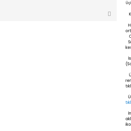
Üçl
Ka
H
or
Ot
S
ke
İ
(S
Üz
ren
tık
Ü
tık
İ
ak
iko