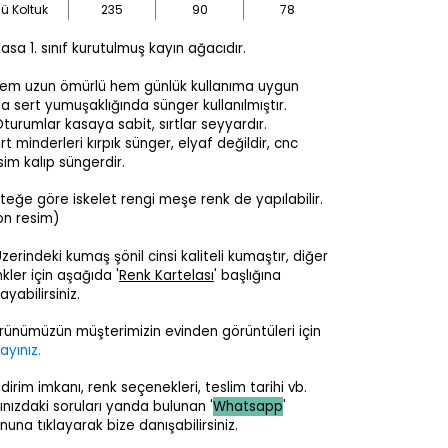
ü Koltuk
235
90
78
sa 1. sınıf kurutulmuş kayın ağacıdır.
em uzun ömürlü hem günlük kullanıma uygun
ta sert yumuşaklığında sünger kullanılmıştır.
urumlar kasaya sabit, sırtlar seyyardır.
ırt minderleri kırpık sünger, elyaf değildir, cnc
sim kalıp süngerdir.
steğe göre iskelet rengi meşe renk de yapılabilir.
on resim)
erindeki kumaş şönil cinsi kaliteli kumaştır, diğer
kler için aşağıda '
Renk Kartelası
' başlığına
layabilirsiniz.
rünümüzün müşterimizin evinden görüntüleri için
layınız.
ndirim imkanı, renk seçenekleri, teslim tarihi vb.
lınızdaki soruları yanda bulunan '
Whatsapp
'
nuna tıklayarak bize danışabilirsiniz.