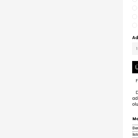
Ad
Ü
Fiy
Di
ad
olu
Mo
Ber
İki