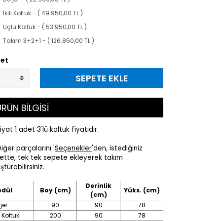
İkili Koltuk - ( 49.950,00 TL )
Üçlü Koltuk - ( 53.950,00 TL )
Takım 3+2+1 - ( 126.850,00 TL )
et
SEPETE EKLE
RÜN BİLGİSİ
at 1 adet 3'lü koltuk fiyatıdır.
ğer parçalarını '
Seçenekler
'den, istediğiniz
ette, tek tek sepete ekleyerek takım
şturabilirsiniz.
Derinlik
dül
Boy (cm)
Yüks. (cm)
(cm)
jer
90
90
78
li Koltuk
200
90
78