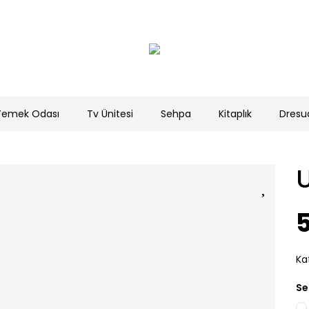
Yemek Odası
Tv Ünitesi
Sehpa
Kitaplık
Dresu
a
5
Ka
Se