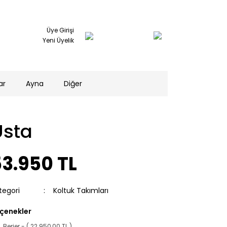
Üye Girişi
Yeni Üyelik
ar
Ayna
Diğer
Usta
3.950 TL
tegori
Koltuk Takımları
çenekler
Berjer - ( 22.950,00 TL )