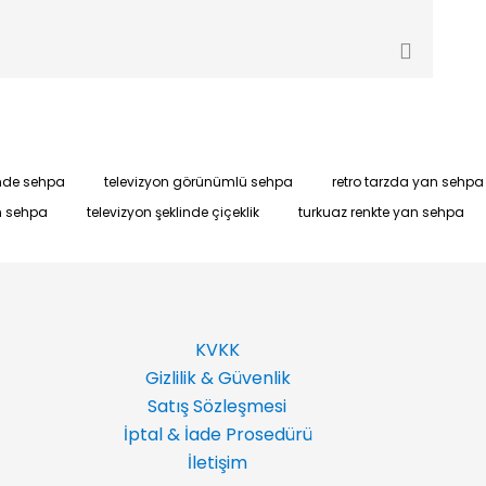
inde sehpa
televizyon görünümlü sehpa
retro tarzda yan sehpa
 sehpa
televizyon şeklinde çiçeklik
turkuaz renkte yan sehpa
KVKK
Gizlilik & Güvenlik
Satış Sözleşmesi
İptal & İade Prosedürü
İletişim