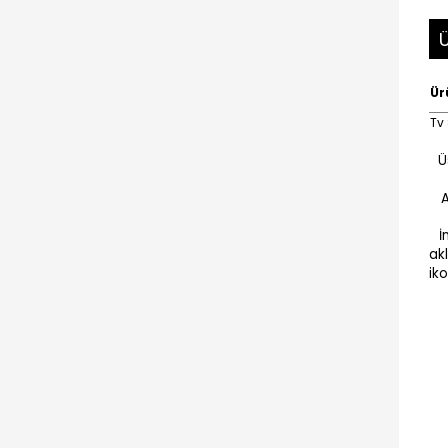
Ü
Ür
Tv
Ü
Ay
İn
ak
iko