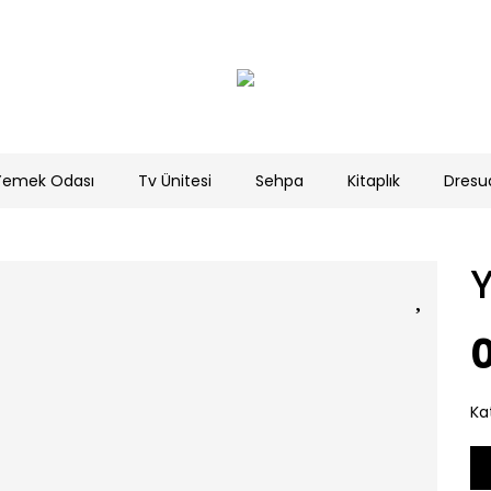
Yemek Odası
Tv Ünitesi
Sehpa
Kitaplık
Dresu
0
Ka