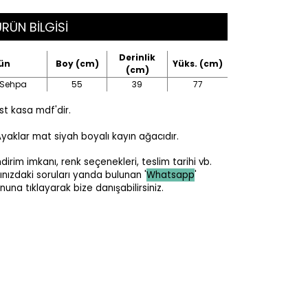
RÜN BİLGİSİ
Derinlik
ün
Boy (cm)
Yüks. (cm)
(cm)
 Sehpa
55
39
77
st kasa mdf'dir.
aklar mat siyah boyalı kayın ağacıdır.
dirim imkanı, renk seçenekleri, teslim tarihi vb.
lınızdaki soruları yanda bulunan '
Whatsapp
'
nuna tıklayarak bize danışabilirsiniz.