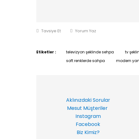
Tavsiye Et
Yorum Yaz
Etiketler :
televizyon şeklinde sehpa
tv şekl
soft renklerde sahpa
modern yan
Aklınızdaki Sorular
Mesut Müşteriler
Instagram
Facebook
Biz Kimiz?