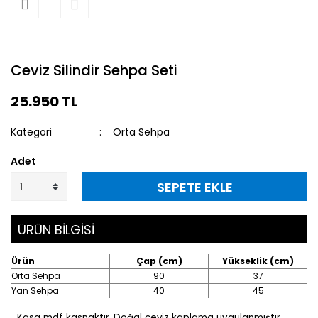
Ceviz Silindir Sehpa Seti
25.950 TL
Kategori
Orta Sehpa
Adet
SEPETE EKLE
ÜRÜN BİLGİSİ
Ürün
Çap (cm)
Yükseklik (cm)
Orta Sehpa
90
37
Yan Sehpa
40
45
Kasa mdf kasnaktır.
Doğal ceviz kaplama uygulanmıştır.