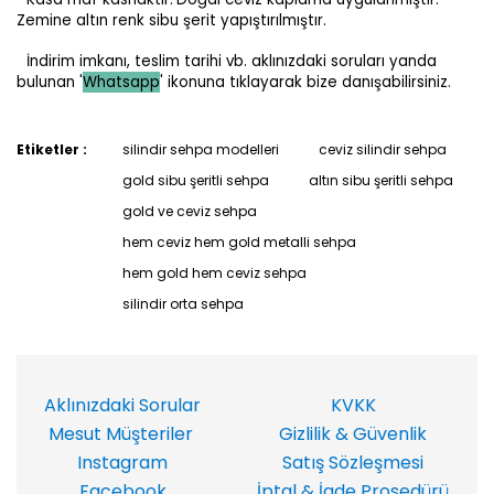
Zemine altın renk sibu şerit yapıştırılmıştır.
İndirim imkanı, teslim tarihi vb. aklınızdaki soruları yanda
bulunan '
Whatsapp
' ikonuna tıklayarak bize danışabilirsiniz.
Etiketler :
silindir sehpa modelleri
ceviz silindir sehpa
gold sibu şeritli sehpa
altın sibu şeritli sehpa
gold ve ceviz sehpa
hem ceviz hem gold metalli sehpa
hem gold hem ceviz sehpa
silindir orta sehpa
Aklınızdaki Sorular
KVKK
Mesut Müşteriler
Gizlilik & Güvenlik
Instagram
Satış Sözleşmesi
Facebook
İptal & İade Prosedürü