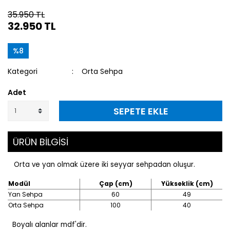
35.950 TL
32.950 TL
%8
Kategori
Orta Sehpa
Adet
SEPETE EKLE
ÜRÜN BİLGİSİ
Orta ve yan olmak üzere iki seyyar sehpadan oluşur.
Modül
Çap (cm)
Yükseklik (cm)
Yan Sehpa
60
49
Orta Sehpa
100
40
Boyalı alanlar mdf'dir.